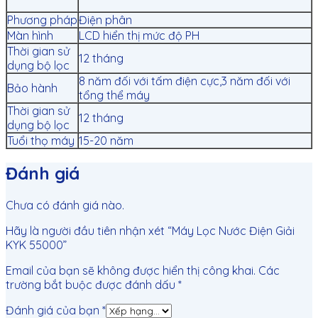
Phương pháp
Điện phân
Màn hình
LCD hiển thị mức độ PH
Thời gian sử
12 tháng
dụng bộ lọc
8 năm đối với tấm điện cực,3 năm đối với
Bảo hành
tổng thể máy
Thời gian sử
12 tháng
dụng bộ lọc
Tuổi thọ máy
15-20 năm
Đánh giá
Chưa có đánh giá nào.
Hãy là người đầu tiên nhận xét “Máy Lọc Nước Điện Giải
KYK 55000”
Email của bạn sẽ không được hiển thị công khai.
Các
trường bắt buộc được đánh dấu
*
Đánh giá của bạn
*