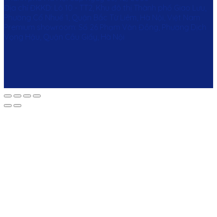
Địa chỉ ĐKKD: Lô 10 - TT2, Khu đô thị Thành phố Giao Lưu,
Phường Cổ Nhuế 1, Quận Bắc Từ Liêm, Hà Nội, Việt Nam
Premium showroom: Số 26 Phạm Văn Đồng, Phường Dịch
Vọng Hậu, Quận Cầu Giấy, Hà Nội