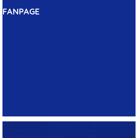
FANPAGE
Bản quyền thuộc về
Công ty Cổ Phần Tập Đoàn Phú Sơn
Giấy phép ĐKKD số 0102093733 do Sở kế hoạch và đầu tư
Thành phố Hà Nội cấp ngày 05/12/2006