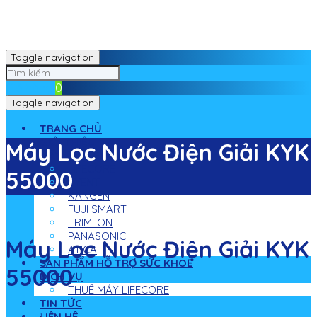
Toggle navigation
Giỏ hàng
0
Toggle navigation
TRANG CHỦ
GIỚI THIỆU
Máy Lọc Nước Điện Giải KYK
MÁY ĐIỆN GIẢI ION KIỀM
LIFECORE
55000
TYENT
KANGEN
FUJI SMART
TRIM ION
PANASONIC
Máy Lọc Nước Điện Giải KYK
ATICA
SẢN PHẨM HỖ TRỢ SỨC KHOẺ
55000
DỊCH VỤ
THUÊ MÁY LIFECORE
TIN TỨC
Liên hệ
LIÊN HỆ