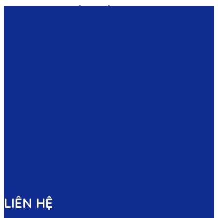
CÔNG TY CỔ PHẦN TẬP ĐOÀN
PHÚ SƠN
Địa chỉ: 26B Phạm Văn Đồng, Dịch Vọng Hậu, Cầu
Giấy, Hà Nội
Điện thoại: 0964 890 366 – 0988 272 985
CHI NHÁNH TP.HCM
Số 544/22 đường Lý Thường Kiệt, Phường 7, Quận Tân
Bình, Thành phố Hồ Chí Minh
CHI NHÁNH NHA TRANG
70 Phòng Không – Phước Long – TP. Nha Trang
Điện thoại: 0935 165 889
LIÊN HỆ