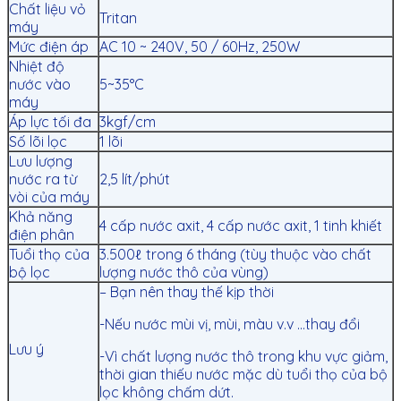
Chất liệu vỏ
Tritan
máy
Mức điện áp
AC 10 ~ 240V, 50 / 60Hz, 250W
Nhiệt độ
nước vào
5~35°C
máy
Áp lực tối đa
3kgf/cm
Số lõi lọc
1 lõi
Lưu lượng
nước ra từ
2,5 lít/phút
vòi của máy
Khả năng
4 cấp nước axit, 4 cấp nước axit, 1 tinh khiết
điện phân
Tuổi thọ của
3.500ℓ trong 6 tháng (tùy thuộc vào chất
bộ lọc
lượng nước thô của vùng)
– Bạn nên thay thế kịp thời
-Nếu nước mùi vị, mùi, màu v.v …thay đổi
Lưu ý
-Vì chất lượng nước thô trong khu vực giảm,
thời gian thiếu nước mặc dù tuổi thọ của bộ
lọc không chấm dứt.