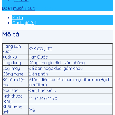
Danh mục:
Máy điện giải KYK
0
GIỎ HÀNG
Mô tả
Đánh giá (0)
Mô tả
Hãng sản
KYK CO., LTD
xuất
Xuất xứ
Hàn Quốc
Ứng dụng
Dùng cho gia đình, văn phòng
Loại máy
Để bàn hoặc dưới gầm chậu
Công nghệ
Điện phân
Số tấm điện
9 tấm điện cực Platinum mạ Titanium (Bạch
cực
kim Titan)
Màu sắc
Đen, Bạc, Gỗ …
Kích thước
34.0 * 34.0 * 15.0
(cm)
Khối lượng
6kg
tịnh